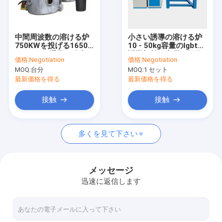
お問い合わせ
中間周波数の溶ける炉
小さい誘導の溶ける炉
750KWを投げる1650C
10 - 50kg容量のIgbtの
高温環状炉
は1トンの重量に動力を
誘導加熱の容易な操作
価格:
Negotiation
価格:
Negotiation
与えます
MOQ:
台分
MOQ:
1 セット
高温マッフル炉
最新価格を得る
最新価格を得る
実験室のマッフル炉
接触
接触
Mosi2発熱体
多くを見て下さい
電気マッフル炉
産業マッフル炉
メッセージ
迅速に返信します
金の溶ける炉
るつぼの溶ける炉