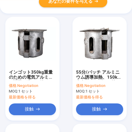
あなたの要件を与える
インゴット350kg重量
55分/バッチ アルミニ
のための電気アルミ缶
ウム誘導加熱、150kg
の誘導の溶ける炉
真空のインゴット炉
価格:
Negotiation
価格:
Negotiation
MOQ:
1 セット
MOQ:
1 セット
最新価格を得る
最新価格を得る
接触
接触