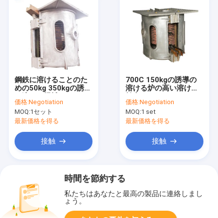
鋼鉄に溶けることのた
700C 150kgの誘導の
めの50kg 350kgの誘導
溶ける炉の高い溶ける
の溶ける機械
効率
価格:
Negotiation
価格:
Negotiation
MOQ:
1セット
MOQ:
1 set
最新価格を得る
最新価格を得る
接触
接触
時間を節約する
私たちはあなたと最高の製品に連絡しまし
ょう。