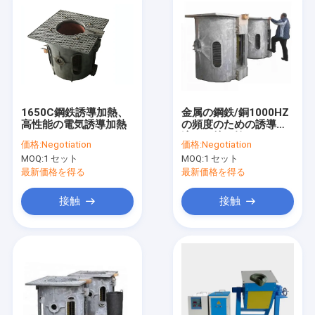
1650C鋼鉄誘導加熱、
金属の鋼鉄/銅1000HZ
高性能の電気誘導加熱
の頻度のための誘導の
溶ける炉を捨てて下さ
価格:
Negotiation
価格:
Negotiation
い
MOQ:
1 セット
MOQ:
1 セット
最新価格を得る
最新価格を得る
接触
接触
ホーム
製品
企業情報