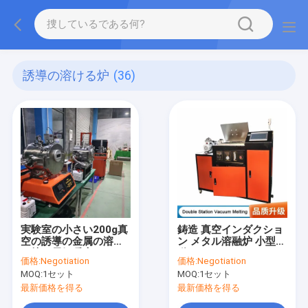
誘導の溶ける炉
(36)
実験室の小さい200g真
鋳造 真空インダクショ
空の誘導の金属の溶け
ン メタル溶融炉 小型自
る炉の電気暖房
動
価格:
Negotiation
価格:
Negotiation
MOQ:
1セット
MOQ:
1セット
最新価格を得る
最新価格を得る