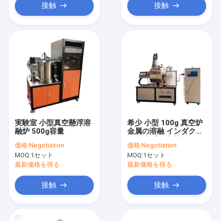
接触
接触
実験室 小型真空懸浮溶
希少 小型 100g 真空炉
融炉 500g容量
金属の溶融 インダクシ
ョン 急速な加熱 7KW
価格:
Negotiation
価格:
Negotiation
MOQ:
1セット
MOQ:
1セット
最新価格を得る
最新価格を得る
接触
接触