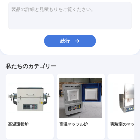
ガスの窒化の炉
金銀製純度の試験機
クローラー ブルドーザー
続行
グラファイトのるつぼ
真空の大気の炉
私たちのカテゴリー
誘導の溶ける炉
ガスの浸炭炉
高温環状炉
高温マッフル炉
実験室のマッフ