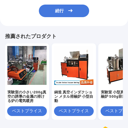
続行
推薦されたプロダクト
実験室の小さい200g真
鋳造 真空インダクショ
実験室 小型真
空の誘導の金属の溶け
ン メタル溶融炉 小型自
融炉 500g容量
る炉の電気暖房
動
ベストプライス
ベストプライス
ベストプラ